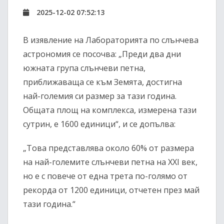
2025-12-02 07:52:13
В изявление на Лабораторията по слънчева
астрономия се посочва: „Преди два дни
южната група слънчеви петна,
приближаваща се към Земята, достигна
най-големия си размер за тази година.
Общата площ на комплекса, измерена тази
сутрин, е 1600 единици“, и се допълва:
„Това представлява около 60% от размера
на най-големите слънчеви петна на XXI век,
но е с повече от една трета по-голямо от
рекорда от 1200 единици, отчетен през май
тази година.“