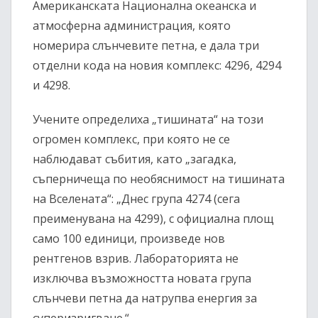
Американската Национална океанска и
атмосферна администрация, която
номерира слънчевите петна, е дала три
отделни кода на новия комплекс: 4296, 4294
и 4298.
Учените определиха „тишината“ на този
огромен комплекс, при която не се
наблюдават събития, като „загадка,
съперничеща по необяснимост на тишината
на Вселената“: „Днес група 4274 (сега
преименувана на 4299), с официална площ
само 100 единици, произведе нов
рентгенов взрив. Лабораторията не
изключва възможността новата група
слънчеви петна да натрупва енергия за