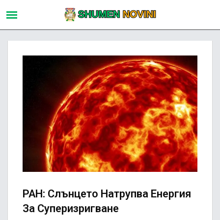
РАН: Слънцето Натрупва Енергия
За Суперизригване