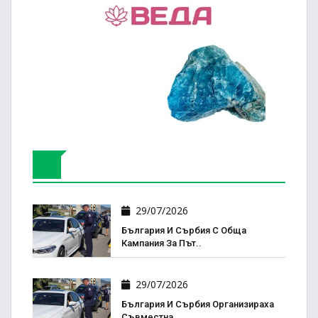
29/07/2026
България И Сърбия С Обща
Кампания За Път..
29/07/2026
България И Сърбия Организираха
Съвместна..