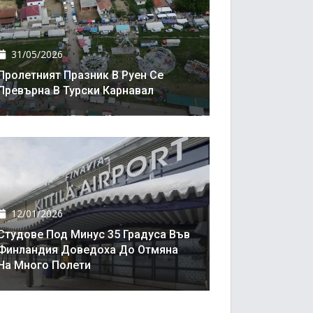
31/05/2026
Пролетният Празник В Руен Се
Превърна В Турски Карнавал
12/01/2026
Студове Под Минус 35 Градуса Във
Финландия Доведоха До Отмяна
На Много Полети