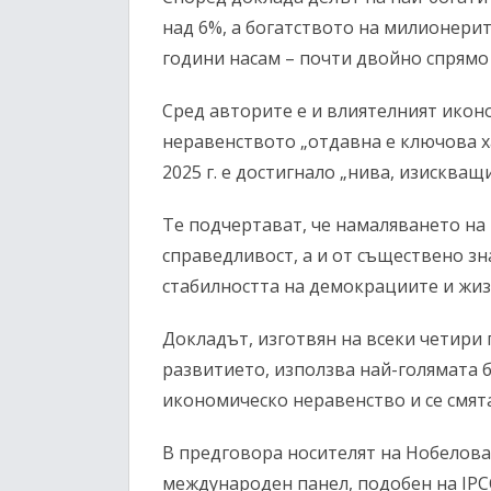
над 6%, а богатството на милионерит
години насам – почти двойно спрямо
Сред авторите е и влиятелният икон
неравенството „отдавна е ключова х
2025 г. е достигнало „нива, изискващ
Те подчертават, че намаляването на 
справедливост, а и от съществено зн
стабилността на демокрациите и жиз
Докладът, изготвян на всеки четири
развитието, използва най-голямата 
икономическо неравенство и се смят
В предговора носителят на Нобелова
международен панел, подобен на IPC