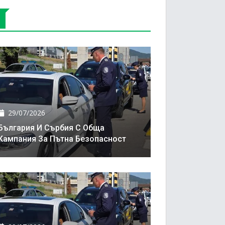
29/07/2026
България И Сърбия С Обща
Кампания За Пътна Безопасност