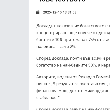
2025-12-10 13:31:58
Докладът показва, че богатството (с
концентрирано още повече от доходи
богатите 10% притежават 75% от све
половина – само 2%.
Според доклада, почти във всички р
богатство на най-бедните 90%, а нер
Авторите, водени от Рикардо Гомес
пишат: „В резултат се очертава свя
финансова мощ, докато милиарди хо
стабилност“.
Според доклада делът на най-богатите