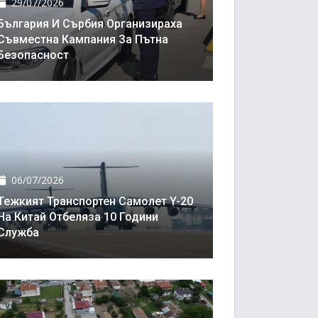
29/07/2026
България И Сърбия Организираха
Съвместна Кампания За Пътна
Безопасност
06/07/2026
Тежкият Транспортен Самолет Y-20
На Китай Отбеляза 10 Години
Служба