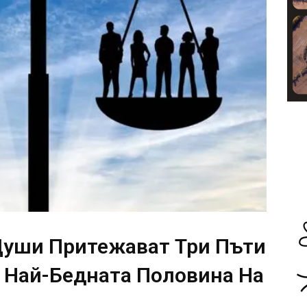
Души Притежават Три Пъти
т Най-Бедната Половина На