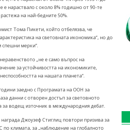
е е нараствало с около 8% годишно от 90-те
 растежа на най-бедните 50%.
омист Тома Пикети, който отбелязва, че
арактеристика на световната икономика“, но до
и спешни мерки“.
неравенството „не е само въпрос на
ачение за устойчивостта на икономиките,
неспособността на нашата планета“.
 години заедно с Програмата на ООН за
база данни с отворен достъп за световното
а за водещ източник в международния дебат.
 награда Джоузеф Стиглиц повтори призива за
C по климата, за „наблюдение на глобалното