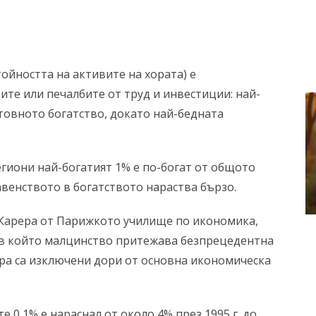
тойността на активите на хората) е
те или печалбите от труд и инвестиции: най-
товното богатство, докато най-бедната
егиони най-богатият 1% е по-богат от общото
авенството в богатството нараства бързо.
-Карера от Парижкото училище по икономика,
т, в който малцинство притежава безпрецедентна
ра са изключени дори от основна икономическа
 0,1% е нараснал от около 4% през 1995 г. до