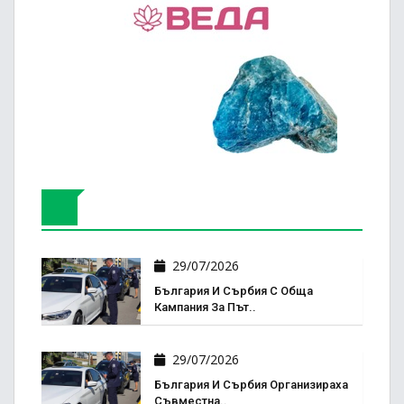
29/07/2026
България И Сърбия С Обща
Кампания За Път..
29/07/2026
България И Сърбия Организираха
Съвместна..