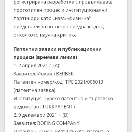
регистрирана разработка с продължаващ
прототипен процес и институционални
партньори като „извънфизична“
представлява по-скоро предразсъдък,
отколкото научна критика.
Патентни заявки и публикационни
процеси (времева линия)
1.⁠ ⁠2 април 2021 г. (A):
Заявител: Исмаил BERBER
Патентен номер/код: TPE 2021/006013
(патентна заявка)
Институция: Турско патентно и търговско
ведомство (TÜRKPATENT)
2.⁠ ⁠9 декември 2021 г. (B):
Заявител: BOEING COMPANY
Патентен номер: EP4037167A1 (патентна