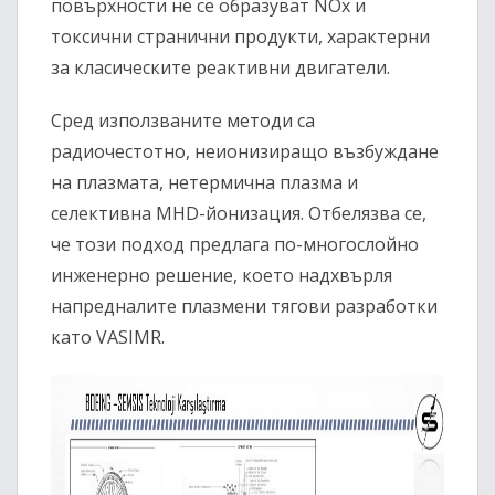
повърхности не се образуват NOx и
токсични странични продукти, характерни
за класическите реактивни двигатели.
Сред използваните методи са
радиочестотно, неионизиращо възбуждане
на плазмата, нетермична плазма и
селективна MHD-йонизация. Отбелязва се,
че този подход предлага по-многослойно
инженерно решение, което надхвърля
напредналите плазмени тягови разработки
като VASIMR.