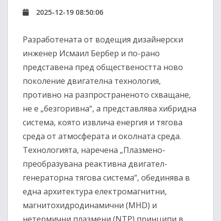
2025-12-19 08:50:06
Разработената от водещия дизайнерски
инженер Исмаил Бербер и по-рано
представена пред обществеността ново
поколение двигателна технология,
противно на разпространеното схващане,
не е „безгоривна“, а представлява хибридна
система, която извлича енергия и тяговa
среда от атмосферата и околната среда.
Технологията, наречена „Плазмено-
преобразувана реактивна двигател-
генераторна тяговa система“, обединява в
една архитектура електромагнитни,
магнитохидродинамични (MHD) и
нетермични плазмени (NTP) принципи в